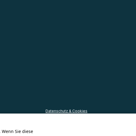
Datenschutz & Cookies
Allgemeine Bedingungen
Haftungsausschluss
. Wenn Sie diese
© 2026 - Website 💙 Prosuco