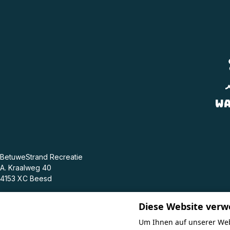
Wa
BetuweStrand Recreatie
A. Kraalweg 40
4153 XC Beesd
Diese Website verw
+31 345 681503
Facebook
Um Ihnen auf unserer Web
info@betuwestrand.nl
Instagram